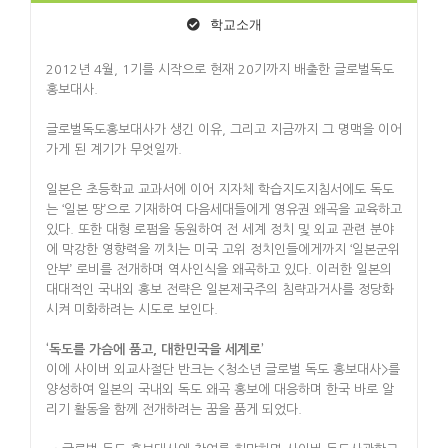
학교소개
2012년 4월, 1기를 시작으로 현재 20기까지 배출한 글로벌독도
홍보대사.
글로벌독도홍보대사가 생긴 이유, 그리고 지금까지 그 명맥을 이어
가게 된 계기가 무엇일까.
일본은 초등학교 교과서에 이어 지자체 학습지도지침서에도 독도
는 ‘일본 땅’으로 기재하여 다음세대들에게 영유권 왜곡을 교육하고
있다. 또한 대형 로펌을 동원하여 전 세계 정치 및 외교 관련 분야
에 막강한 영향력을 끼치는 미국 고위 정치인들에게까지 ‘일본군위
안부’ 로비를 전개하며 역사인식을 왜곡하고 있다. 이러한 일본의
대대적인 국내외 홍보 전략은 일본제국주의 침략과거사를 정당화
시켜 미화하려는 시도로 보인다.
‘독도를 가슴에 품고, 대한민국을 세계로’
이에 사이버 외교사절단 반크는 <청소년 글로벌 독도 홍보대사>를
양성하여 일본의 국내외 독도 왜곡 홍보에 대응하며 한국 바로 알
리기 활동을 함께 전개하려는 꿈을 품게 되었다.